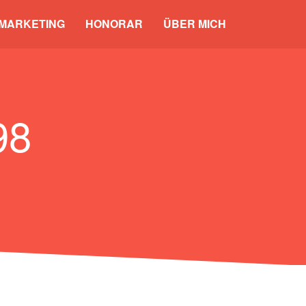
 MARKETING
HONORAR
ÜBER MICH
98