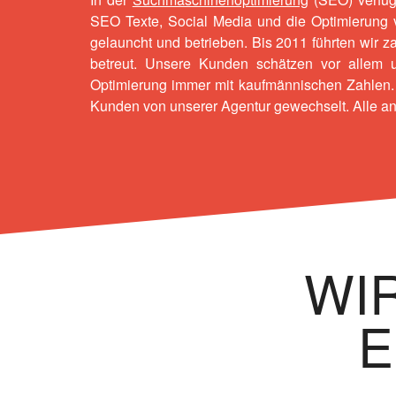
SEO Texte
,
Social Media
und die
Optimierung
gelauncht und betrieben. Bis 2011 führten wir 
betreut. Unsere Kunden schätzen vor allem 
Optimierung immer mit kaufmännischen Zahlen. 
Kunden von unserer Agentur gewechselt. Alle a
WIR
E