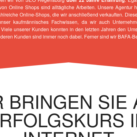
 von Online Shops
sind alltägliche Arbeiten. Unsere Agentur 
zahlreiche Online-Shops, die wir anschließend verkauften. Di
unser kaufmännisches Fachwissen, da wir auch Unternehm
Viele unserer Kunden konnten in den letzten Jahren den Umsa
nderen Kunden sind immer noch dabei. Ferner sind wir BAFA-Be
 BRINGEN SIE
RFOLGSKURS 