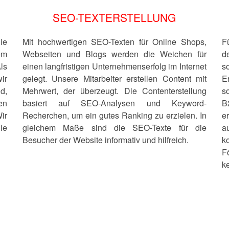
G
SEO-TEXTERSTELLUNG
ie
Mit hochwertigen SEO-Texten für Online Shops,
F
em
Webseiten und Blogs werden die Weichen für
d
ls
einen langfristigen Unternehmenserfolg im Internet
s
ir
gelegt. Unsere Mitarbeiter erstellen Content mit
E
d,
Mehrwert, der überzeugt. Die Contenterstellung
s
en
basiert auf SEO-Analysen und Keyword-
B
ir
Recherchen, um ein gutes Ranking zu erzielen. In
e
le
gleichem Maße sind die SEO-Texte für die
a
Besucher der Website informativ und hilfreich.
k
F
k