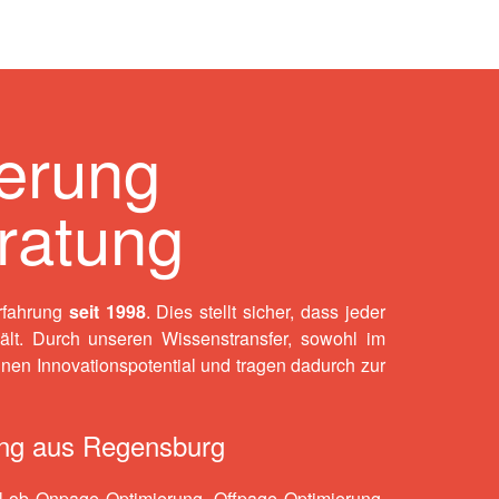
erung
ratung
rfahrung
seit 1998
. Dies stellt sicher, dass jeder
ält. Durch unseren Wissenstransfer, sowohl im
hnen Innovationspotential und tragen dadurch zur
ung aus Regensburg
al ob
Onpage Optimierung
,
Offpage Optimierung
,