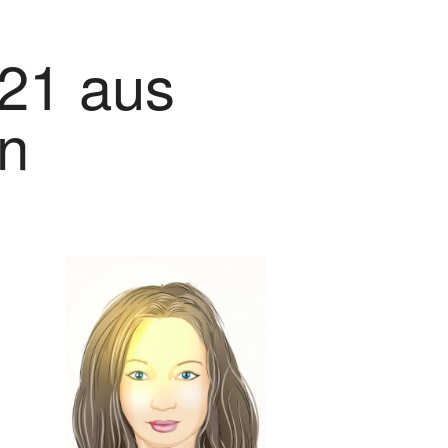
21 aus
rn