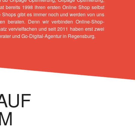
hat bereits 1998 ihren ersten Online Shop selbst
ese Shops gibt es immer noch und werden von uns
en beraten. Denn wir verbinden Online-Shop-
tz vervielfachen und seit 2011 haben erst zwei
rater und Go-Digital-Agentur in Regensburg.
 AUF
IM