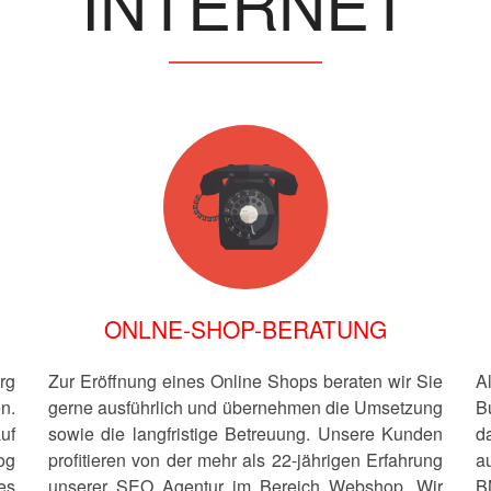
INTERNET
ONLNE-SHOP-BERATUNG
rg
Zur Eröffnung eines Online Shops beraten wir Sie
A
n.
gerne ausführlich und übernehmen die Umsetzung
B
uf
sowie die langfristige Betreuung. Unsere Kunden
d
og
profitieren von der mehr als 22-jährigen Erfahrung
a
es
unserer SEO Agentur im Bereich Webshop. Wir
B