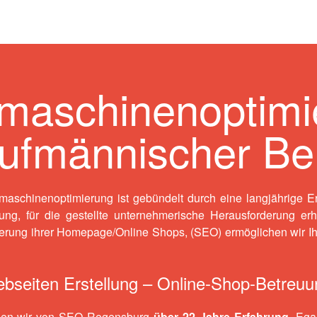
maschinenoptimi
aufmännischer Be
aschinenoptimierung ist gebündelt durch eine langjährige E
g, für die gestellte unternehmerische Herausforderung erh
erung ihrer Homepage/Online Shops
, (SEO) ermöglichen wir I
bseiten Erstellung – Online-Shop-Betreu
gen wir von SEO Regensburg
über 22 Jahre Erfahrung
. Eg