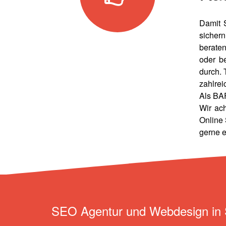
Damit 
sicher
berate
oder b
durch. 
zahlrei
Als BAF
Wir ac
Online 
gerne e
SEO Agentur und Webdesign in 