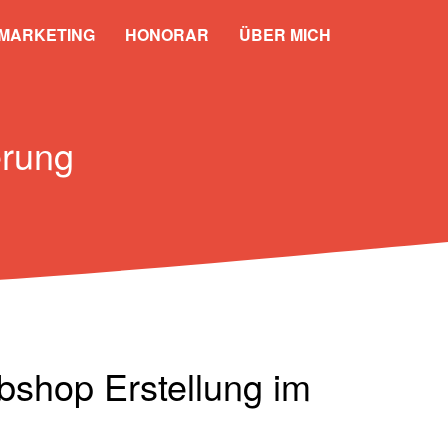
 MARKETING
HONORAR
ÜBER MICH
erung
shop Erstellung im