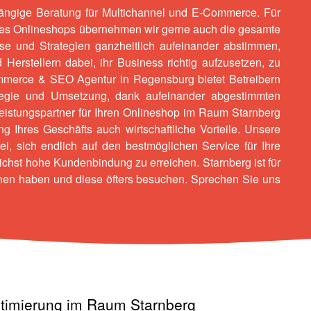
ängige Beratung für Multichannel und E-Commerce. Für
res Onlineshops übernehmen wir gerne auch die gesamte
e und Strategien ganzheitlich aufeinander abstimmen,
 Herstellern dabei, ihr Business richtig aufzusetzen, zu
merce & SEO Agentur
in Regensburg bietet Betreibern
tegie und Umsetzung, dank aufeinander abgestimmten
leistungspartner für Ihren Onlineshop im Raum Starnberg
 Ihres Geschäfts auch wirtschaftliche Vorteile. Unsere
ei, sich endlich auf den bestmöglichen Service für Ihre
chst hohe Kundenbindung zu erreichen. Starnberg ist für
hen haben und diese öfters besuchen. Sprechen Sie uns
timierung im Raum Starnberg