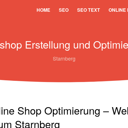
HOME
SEO
SEO TEXT
ONLINE
hop Erstellung und Optimi
Starnberg
ine Shop Optimierung – Web
um Starnberg