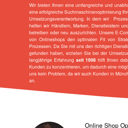
Wir bieten Ihnen eine umfangreiche und unabh
eine erfolgreiche Suchmaschinenoptimierung Ih
Umsetzungsverantwortung. In dem wir Prozess
helfen wir Händlern, Marken, Dienstleistern und
betreiben oder neu auszurichten. Unsere E-
Com
von Onlineshops den optimalen Fit von Stra
Prozessen. Da Sie mit uns den richtigen Dienst
gefunden haben, erzielen Sie bei der Umsetzung
langjährige Erfahrung
seit 1998
hilft Ihnen dab
Kunden zu konzentrieren, um dadurch eine mögli
uns kein Problem, da wir auch Kunden in Münc
an.
Online Shop Op