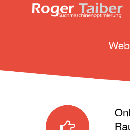
Webs
Onl
Ra